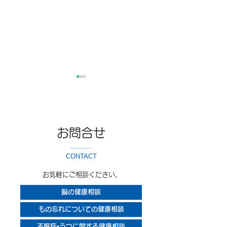
お問合せ
5月の休診につ
CONTACT
慢性硬膜下血腫は薬で治
お気軽にご相談ください。
ることもあります
脳の健康相談
もの忘れについての健康相談
不眠症•うつに関する健康相談