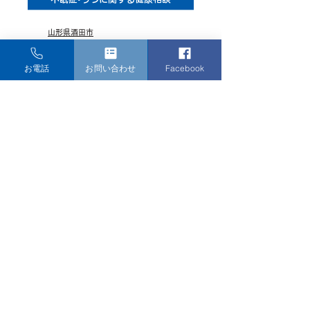
山形県酒田市
脳神経外科•神経内科•リハビリテーション科
くろき脳神経クリニック
お電話
お問い合わせ
Facebook
日本脳神経外科学会 脳神経外科専門医 黒木 亮
tel.
0234-31-7151
fax.
0234-31-7152
お問合せフォームはこちら
外来・MRI予約などについてお問合せのある方は、
こちらをご利用ください。