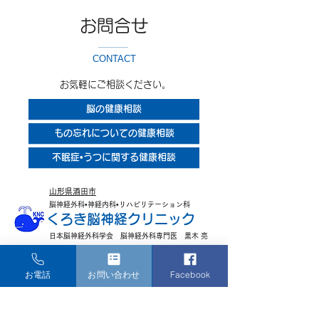
お問合せ
CONTACT
お気軽にご相談ください。
脳の健康相談
もの忘れについての健康相談
不眠症•うつに関する健康相談
山形県酒田市
脳神経外科•神経内科•リハビリテーション科
くろき脳神経クリニック
日本脳神経外科学会 脳神経外科専門医 黒木 亮
tel.
0234-31-7151
お電話
お問い合わせ
Facebook
fax.
0234-31-7152